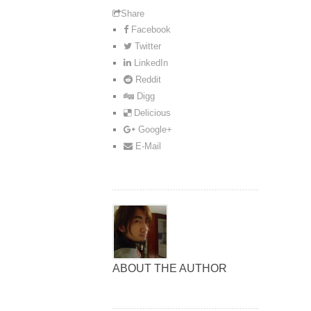
Share
Facebook
Twitter
LinkedIn
Reddit
Digg
Delicious
Google+
E-Mail
ABOUT THE AUTHOR