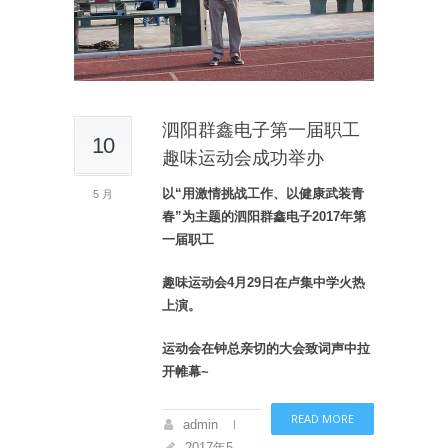
泗阳群鑫电子第一届职工
10
趣味运动会成功举办
以“用激情挑战工作、以健康武装青
5 月
春”为主题的泗阳群鑫电子2017年第
一届职工
趣
味
运动会4月29日在卢集中学火热
上演
。
运动会在钟总亲切的大会致词声中拉
开帷幕~
READ MORE
admin
2017年5