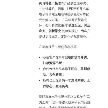
到肖特基二极管
等产品线全面布局，
并为计算机、通讯、LED照明及汽车
电子等高端应用领域提供稳定可靠的
元件解决方案。 在马年开启新篇之
际，公司将继续秉持“
快速反应、灵活
应变、创新思变
”的服务理念，为客户
提供更加高效、定制化的配套服务。
在新春佳节，我们衷心祝愿：
各位客户在马年
业绩如骏马奔腾、
订单源源不断
；
合作伙伴与群鑫携手同心，
马到成
功、共创新高
；
所有员工在新的一年
龙马精神、工
作顺心、生活美满
。
泗阳群鑫电子有限公司将以马年之“马
力全开”，进一步强化技术研发与品质
管控，持续推进绿色制造与环保标