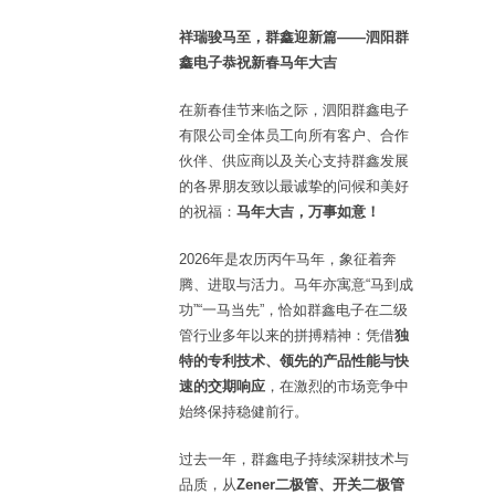
祥瑞骏马至，群鑫迎新篇——泗阳群
鑫电子恭祝新春马年大吉
在新春佳节来临之际，泗阳群鑫电子
有限公司全体员工向所有客户、合作
伙伴、供应商以及关心支持群鑫发展
的各界朋友致以最诚挚的问候和美好
的祝福：
马年大吉，万事如意！
2026年是农历丙午马年，象征着奔
腾、进取与活力。马年亦寓意“马到成
功”“一马当先”，恰如群鑫电子在二级
管行业多年以来的拼搏精神：凭借
独
特的专利技术、领先的产品性能与快
速的交期响应
，在激烈的市场竞争中
始终保持稳健前行。
过去一年，群鑫电子持续深耕技术与
品质，从
Zener二极管、开关二极管