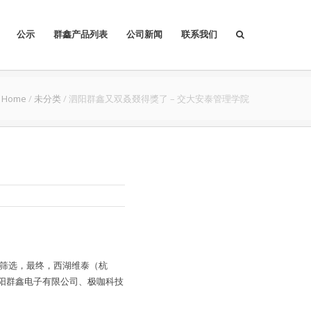
公示
群鑫产品列表
公司新闻
联系我们
Home
/
未分类
/
泗阳群鑫又双叒叕得獎了 – 交大安泰管理学院
层筛选，最终，西湖维泰（杭
阳群鑫电子有限公司、极咖科技