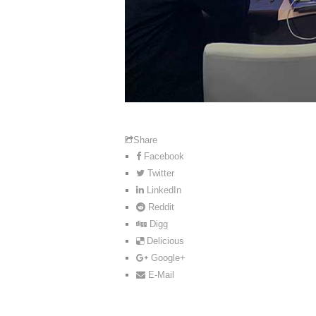
Share
Facebook
Twitter
LinkedIn
Reddit
Digg
Delicious
Google+
E-Mail