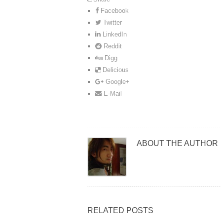
Facebook
Twitter
LinkedIn
Reddit
Digg
Delicious
Google+
E-Mail
ABOUT THE AUTHOR
RELATED POSTS