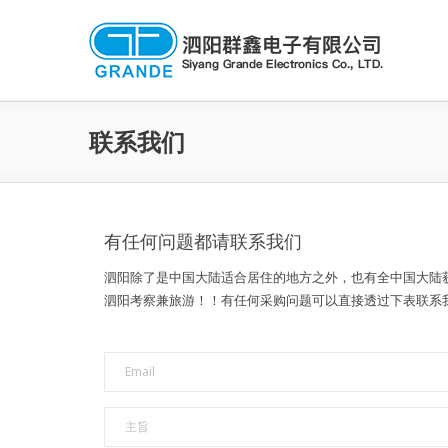
联系我们
有任何问题都请联系我们
泗阳除了是中国大陆适合居住的地方之外，也有全中国大陆
泗阳考察兼旅游！！有任何采购问题可以直接透过下表联系