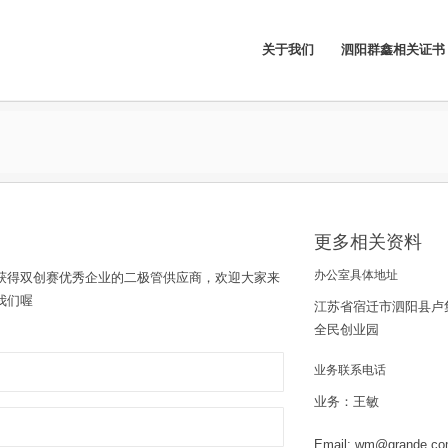
关于我们
泗阳群鑫相关证书
更多相关资料
办公室具体地址
获得双创赛优秀企业的二极管供应商，欢迎大家来
我们喔
江苏省宿迁市泗阳县卢
全民创业园
业务联系电话
业务：王敏
Email: wm@grande.co