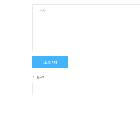
4+5=?